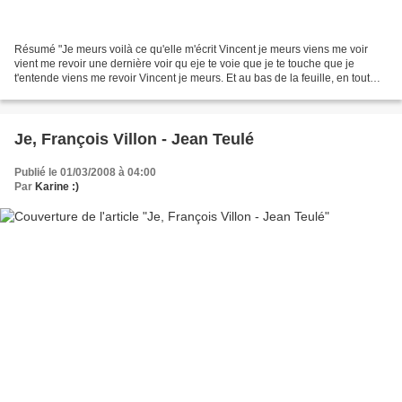
Résumé "Je meurs voilà ce qu'elle m'écrit Vincent je meurs viens me voir
vient me revoir une dernière voir qu eje te voie que je te touche que je
t'entende viens me revoir Vincent je meurs. Et au bas de la feuille, en tout
petit, presque illisible, son...
Je, François Villon - Jean Teulé
Publié le 01/03/2008 à 04:00
Par
Karine :)