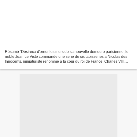
Résumé "Désireux d'orner les murs de sa nouvelle demeure parisienne, le
noble Jean Le Viste commande une série de six tapisseries à Nicolas des
Innocents, miniaturiste renommé à la cour du roi de France, Charles VIII.
Surpris d'avoir été choisi pour un...