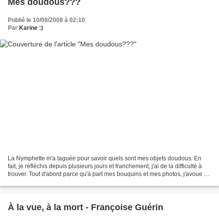
Mes doudous???
Publié le 10/08/2008 à 02:10
Par
Karine :)
La Nymphette m'a taguée pour savoir quels sont mes objets doudous. En
fait, je réfléchis depuis plusieurs jours et franchement, j'ai de la difficulté à
trouver. Tout d'abord parce qu'à part mes bouquins et mes photos, j'avoue ne
pas accorder énormément...
À la vue, à la mort - Françoise Guérin