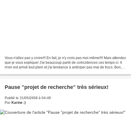
Vous n'allez pas y croire!!! En fait, je n'y crois pas moi-même!!!! Mais attendez
que je vous explique! J'ai beaucoup parlé de coïncidences ces temps-ci. Il
m'en est arrivé tout plein et j'ai tendance à anticiper pas mal de trucs. Bon,
c'est souvent le...
Pause "projet de recherche" très sérieux!
Publié le 31/05/2008 à 04:49
Par
Karine :)