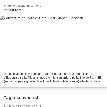
Publié le 11/04/2008 à 03:07
Par
Karine :)
Résumé Mabel, la voisine des parents de Stéphanie a perdu la trace
d'Evelyn, sa petite fille ainsi que d'Annie, son arrière-petite-fille de 7 ans. Et
(selon moi parce qu'elle n'avait pas lu le début de la série) elle demande à
Stéphanie de l'aider à les...
Tag-à-souvenirs!
Publié le 02/04/2008 à 00:11