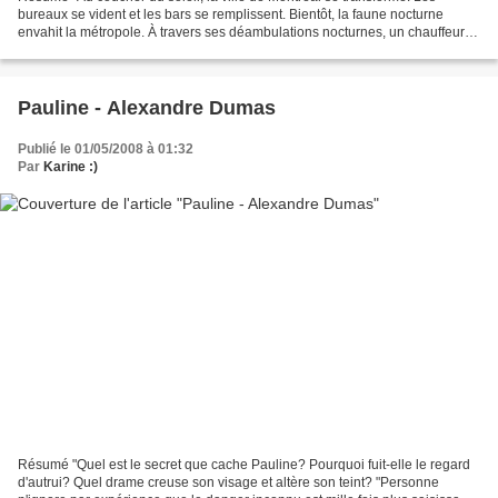
bureaux se vident et les bars se remplissent. Bientôt, la faune nocturne
envahit la métropole. À travers ses déambulations nocturnes, un chauffeur
de taxi devient le témoin - parfois...
Pauline - Alexandre Dumas
Publié le 01/05/2008 à 01:32
Par
Karine :)
Résumé "Quel est le secret que cache Pauline? Pourquoi fuit-elle le regard
d'autrui? Quel drame creuse son visage et altère son teint? "Personne