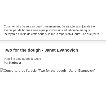
Commentaire Je suis en deuil présentement! Je sais, je sais, j'avais été
avertie par de bonnes âmes que je vivrais une situation de manque
incroyable à la fin de cette série si je me la tapais en 4 jours... ce que j'ai tout
de même fait! J'étais juste...
Two for the dough - Janet Evanovich
Publié le 05/01/2008 à 02:36
Par
Karine :)