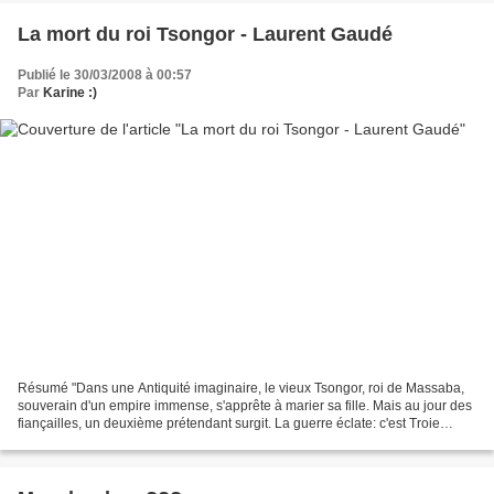
La mort du roi Tsongor - Laurent Gaudé
Publié le 30/03/2008 à 00:57
Par
Karine :)
Résumé "Dans une Antiquité imaginaire, le vieux Tsongor, roi de Massaba,
souverain d'un empire immense, s'apprête à marier sa fille. Mais au jour des
fiançailles, un deuxième prétendant surgit. La guerre éclate: c'est Troie
assiégée, c'est Thèbes livrée...