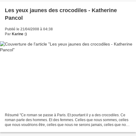
Les yeux jaunes des crocodiles - Katherine
Pancol
Publié le 21/04/2008 à 04:38
Par
Karine :)
Résumé "Ce roman se passe à Paris. Et pourtant il y a des crocodiles. Ce
roman parle des hommes. Et des femmes. Celles que nous sommes, celles
que nous voudrions être, celles que nous ne serons jamais, celles que nous
deviendrons peut-être. Ce roman est...