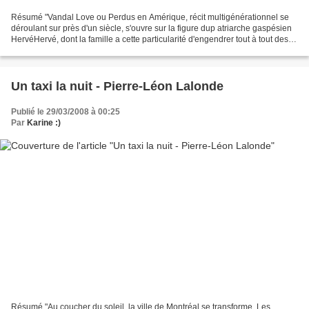
Résumé "Vandal Love ou Perdus en Amérique, récit multigénérationnel se
déroulant sur près d'un siècle, s'ouvre sur la figure dup atriarche gaspésien
HervéHervé, dont la famille a cette particularité d'engendrer tout à tout des
géants et des nains. Si...
Un taxi la nuit - Pierre-Léon Lalonde
Publié le 29/03/2008 à 00:25
Par
Karine :)
Résumé "Au coucher du soleil, la ville de Montréal se transforme. Les