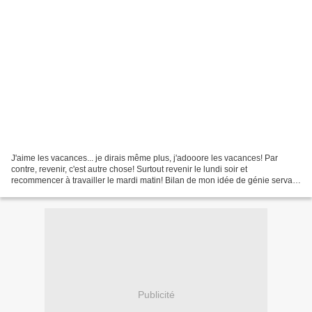
J'aime les vacances... je dirais même plus, j'adooore les vacances! Par
contre, revenir, c'est autre chose! Surtout revenir le lundi soir et
recommencer à travailler le mardi matin! Bilan de mon idée de génie servant
à prolonger mon voyage, je pense que...
Publicité