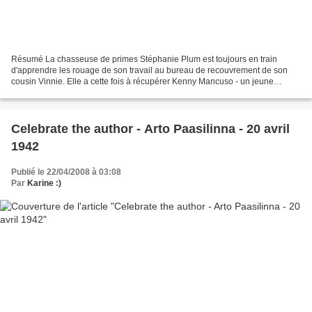
Résumé La chasseuse de primes Stéphanie Plum est toujours en train
d'apprendre les rouage de son travail au bureau de recouvrement de son
cousin Vinnie. Elle a cette fois à récupérer Kenny Mancuso - un jeune
homme un peu trop riche soudainement - qui...
Celebrate the author - Arto Paasilinna - 20 avril
1942
Publié le 22/04/2008 à 03:08
Par
Karine :)