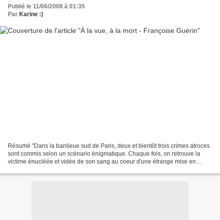
Publié le 11/06/2008 à 01:35
Par
Karine :)
Résumé "Dans la banlieue sud de Paris, deux et bientôt trois crimes atroces
sont commis selon un scénario énigmatique. Chaque fois, on retrouve la
victime énucléée et vidée de son sang au coeur d'une étrange mise en
scène. Très vite, le commandant Lanester,...