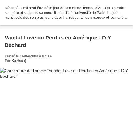
Résumé "Il est peut-être né le jour de la mort de Jeanne d'Arc. On a pendu
son père et supplicié sa mère. Il a étudié à l'université de Paris. Il a joui,
menti, volé dès son plus jeune âge. Il a fréquenté les miséreux et les nantis,
les curés, les assassins,...
Vandal Love ou Perdus en Amérique - D.Y.
Béchard
Publié le 16/04/2008 à 02:14
Par
Karine :)