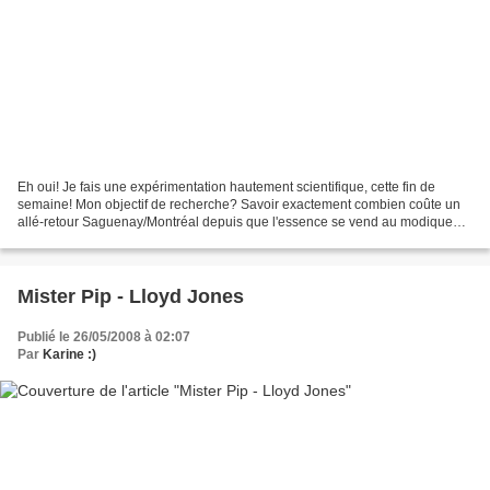
Eh oui! Je fais une expérimentation hautement scientifique, cette fin de
semaine! Mon objectif de recherche? Savoir exactement combien coûte un
allé-retour Saguenay/Montréal depuis que l'essence se vend au modique
prix de 1,32$ du litre... minimum! Mon...
Mister Pip - Lloyd Jones
Publié le 26/05/2008 à 02:07
Par
Karine :)