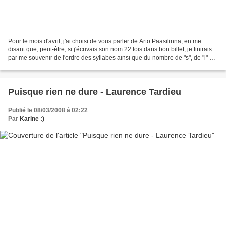
Pour le mois d'avril, j'ai choisi de vous parler de Arto Paasilinna, en me
disant que, peut-être, si j'écrivais son nom 22 fois dans bon billet, je finirais
par me souvenir de l'ordre des syllabes ainsi que du nombre de "s", de "l" et
de "n" dans son...
Puisque rien ne dure - Laurence Tardieu
Publié le 08/03/2008 à 02:22
Par
Karine :)