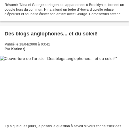
Résumé "Nina et George partagent un appartement à Brooklyn et forment un
couple hors du commun. Nina attend un bébé d'Howard qu'elle refuse
d'épouser et souhaite élever son enfant avec George. Homosexuel affranchi,
George a fait la rencontre de Paul qui...
Des blogs anglophones... et du soleil!
Publié le 18/04/2008 à 03:41
Par
Karine :)
Il y a quelques jours, je posais la question à savoir si vous connaissiez des