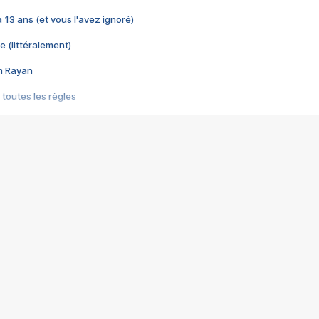
 a 13 ans (et vous l'avez ignoré)
e (littéralement)
im Rayan
 toutes les règles
s les jeux vidéo
us choquant de Rockstar ? - Le scandale BULLY
e plus moche de Steam
du RÊVE tourne au CAUCHEMAR
pendant 8 heures
it… à tort
umiliés par un jeu vidéo
ire - Final Fantasy 8