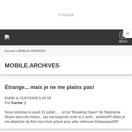
Publicité
MENU
Accueil
» MOBILE.ARCHIVES
MOBILE.ARCHIVES
Étrange... mais je ne me plains pas!
Publié le 31/07/2008 à 20:50
Par
Karine :)
Nous sommes le jeudi 31 juillet... ... et j'ai "Breaking Dawn" de Stephenie
Meyer dans les mains... qui est supposé sortir le 2 août... weiiiiird!!!! (Mais je
me dépêche de finir mon livre actuel pour aller retrouver Edwaaaard!!!!)