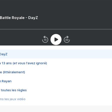
 Battle Royale - DayZ
 DayZ
 a 13 ans (et vous l'avez ignoré)
e (littéralement)
im Rayan
 toutes les règles
s les jeux vidéo
us choquant de Rockstar ? - Le scandale BULLY