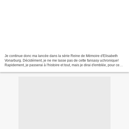
Je continue donc ma lancée dans la série Reine de Mémoire d'Elisabeth
Vonarburg. Décidément, je ne me lasse pas de cette fansasy uchronique!
Rapidement, je passerai à l'histoire et tout, mais je dirai d'emblée, pour ceux
qui ne veulent pas être spoilés,...