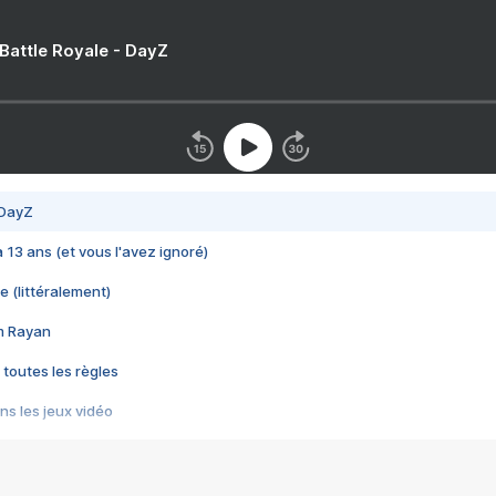
 Battle Royale - DayZ
 DayZ
 a 13 ans (et vous l'avez ignoré)
e (littéralement)
im Rayan
 toutes les règles
s les jeux vidéo
us choquant de Rockstar ? - Le scandale BULLY
e plus moche de Steam