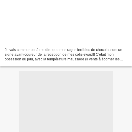
Je vais commencer à me dire que mes rages terribles de chocolat sont un
signe avant-coureur de la réception de mes colis-swap!!! C'était mon
obsession du jour, avec la température maussade (il vente à écorner les
boeufs, il pleut de la "slutch"... et...