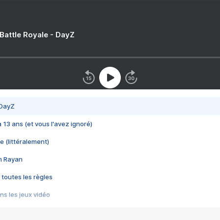
 Battle Royale - DayZ
 DayZ
 a 13 ans (et vous l'avez ignoré)
e (littéralement)
im Rayan
 toutes les règles
s les jeux vidéo
us choquant de Rockstar ? - Le scandale BULLY