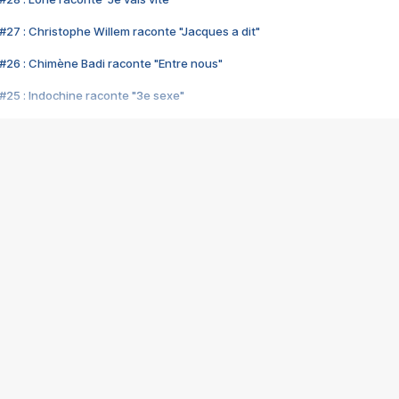
#27 : Christophe Willem raconte "Jacques a dit"
#26 : Chimène Badi raconte "Entre nous"
#25 : Indochine raconte "3e sexe"
#24 : Zaho raconte "C'est chelou"
#23 : Patrick Bruel raconte "Au café des délices"
#22 : Kyo raconte "Le chemin"
#21 : Nolwenn Leroy raconte "Cassé"
#20 : Patrick Hernandez raconte "Born to be alive"
#19 : Lorie raconte "Près de moi"
#18 : Michael Jones raconte "A nos actes manqués" (avec Jean-Jacque
#17 : Khaled raconte "Aïcha"
#16 : Corneille raconte "Parce qu'on vient de loin"