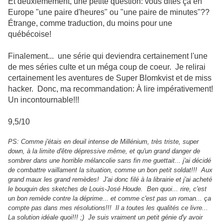
Et deuxièmement, une petite question: vous dites ça en
Europe "une paire d'heures" ou "une paire de minutes"??
Étrange, comme traduction, du moins pour une
québécoise!
Finalement... une série qui deviendra certainement l'une
de mes séries culte et un méga coup de coeur. Je relirai
certainement les aventures de Super Blomkvist et de miss
hacker. Donc, ma recommandation: À lire impérativement!
Un incontournable!!!
9,5/10
PS: Comme j'étais en deuil intense de Millénium, très triste, super
down, à la limite d'être dépressive même, et qu'un grand danger de
sombrer dans une horrible mélancolie sans fin me guettait... j'ai décidé
de combattre vaillament la situation, comme un bon petit soldat!!! Aux
grand maux les grand remèdes! J'ai donc filé à la librairie et j'ai acheté
le bouquin des sketches de Louis-José Houde. Ben quoi... rire, c'est
un bon remède contre la déprime... et comme c'est pas un roman... ça
compte pas dans mes résolutions!!! Il a toutes les qualités ce livre...
La solution idéale quoi!!! ;) Je suis vraiment un petit génie d'y avoir