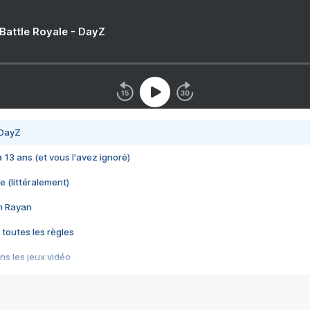
 Battle Royale - DayZ
 DayZ
 a 13 ans (et vous l'avez ignoré)
e (littéralement)
im Rayan
 toutes les règles
s les jeux vidéo
us choquant de Rockstar ? - Le scandale BULLY
e plus moche de Steam