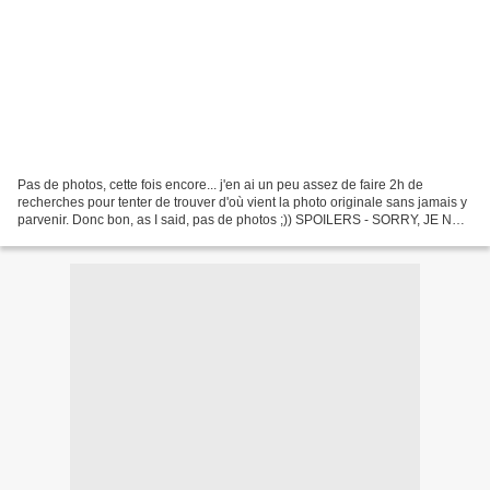
Pas de photos, cette fois encore... j'en ai un peu assez de faire 2h de
recherches pour tenter de trouver d'où vient la photo originale sans jamais y
parvenir. Donc bon, as I said, pas de photos ;)) SPOILERS - SORRY, JE NE
PEUX PAS EN PARLER SANS FAIRE...