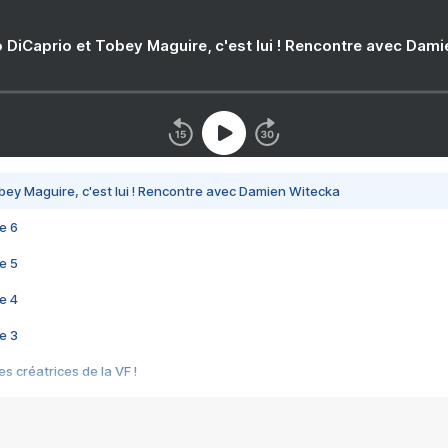
 DiCaprio et Tobey Maguire, c'est lui ! Rencontre avec Dam
bey Maguire, c'est lui ! Rencontre avec Damien Witecka
e 6
e 5
e 4
e 3
s créatrices de la VF !
e 2
e 1