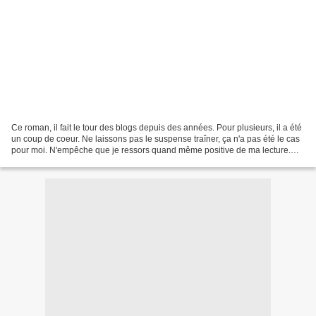
Ce roman, il fait le tour des blogs depuis des années. Pour plusieurs, il a été
un coup de coeur. Ne laissons pas le suspense traîner, ça n'a pas été le cas
pour moi. N'empêche que je ressors quand même positive de ma lecture.
Même si j'ai eu drôlement...