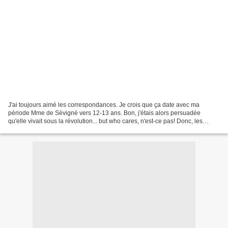
J'ai toujours aimé les correspondances. Je crois que ça date avec ma
période Mme de Sévigné vers 12-13 ans. Bon, j'étais alors persuadée
qu'elle vivait sous la révolution... but who cares, n'est-ce pas! Donc, les
correspondances, ça me plaît. Du coup,...