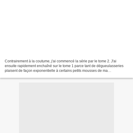
Contrairement à la coutume, j'ai commencé la série par le tome 2. J'ai
ensuite rapidement enchaîné sur le tome 1 parce tant de dégueulasseries
plaisent de façon exponentielle à certains petits mousses de ma
connaissance. Ok, j'avoue, en tant qu'adulte,...