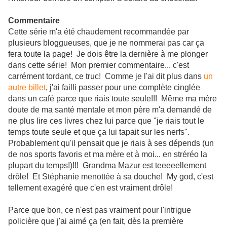
Commentaire
Cette série m'a été chaudement recommandée par
plusieurs bloggueuses, que je ne nommerai pas car ça
fera toute la page! Je dois être la dernière à me plonger
dans cette série! Mon premier commentaire... c'est
carrément tordant, ce truc! Comme je l'ai dit plus dans
un
autre billet
, j'ai failli passer pour une complète cinglée
dans un café parce que riais toute seule!!! Même ma mère
doute de ma santé mentale et mon père m'a demandé de
ne plus lire ces livres chez lui parce que "je riais tout le
temps toute seule et que ça lui tapait sur les nerfs".
Probablement qu'il pensait que je riais à ses dépends (un
de nos sports favoris et ma mère et à moi... en stréréo la
plupart du temps!)!!! Grandma Mazur est teeeeellement
drôle! Et Stéphanie menottée à sa douche! My god, c'est
tellement exagéré que c'en est vraiment drôle!
Parce que bon, ce n'est pas vraiment pour l'intrigue
policière que j'ai aimé ça (en fait, dès la première