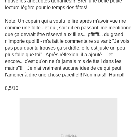
nouvelles anecdotes gênantes!!! Bref, une belle petite
lecture légère pour le temps des fêtes!
Note: Un copain qui a voulu le lire après m'avoir vue rire
comme une folle - et qui, soit dit en passant, me mentionne
que ça devrait être réservé aux filles... pfffffff... du grand
n'importe quoi!!! - m'a fait le commentaire suivant: "Je vois
pas pourquoi tu trouves ça si drôle, elle est juste un peu
plus folle que toi". Après réflexion, il a ajouté... "et
encore... c'est qu'on ne t'a jamais mis de fusil dans les
mains"!!! Je n'ai vraiment aucune idée de ce qui peut
l'amener à dire une chose pareille!!! Non mais!!! Humpf!
8,5/10
Publicité