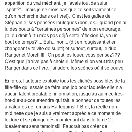
apparition du vrai méchant, je l'avais tout de suite
"spotté"... mais je ne crois pas que ce soit vraiment ce
qu'on recherche dans ce livre!). C'est les gaffes de
Stéphanie, ses pensées loufoques (bon, ok... quand j'en ai
lu des bouts à "certaines personnes" de mon entourage,
j'ai eu droit à "tu m'as pas déjà cette réflexion-là, ya un
bout de temps?"... Euh... non... (dit en rougissant et en
changeant vite vite de sujet!) et surtout, surtout, le duo
Ranger et Morelli!!! On peut les louer, vous pensez???
C'est que j'arrive pas à choisir! Même si on veut très peu
Ranger dans ce livre, j'ai adoré les scènes où il se trouve!
En gros, l'auteure exploite tous les clichés possibles de la
fille-fille qui essaie de faire une job pour laquelle elle n'a
aucun talent préalable ni formation, jusqu'au au mec-très-
hot-dur-au-coeur-tendre qui fait le bonheur de toutes les
amateures de romans Harlequins!!! Bref, la réelle non-
midinette que je suis a vraiment apprécié ce moment de
lecture et se plonge dès maintenant dans le tome 2 ...
idéalement sans témoins!!! Faudrait pas créer de