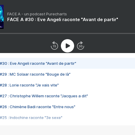
FACE A - un podcast Purecharts
FACE A #30 : Eve Angeli raconte "Avant de partir"
#30 : Eve Angeli raconte "Avant de partir"
#29 : MC Solaar raconte "Bouge de là"
28 : Lorie raconte "Je vais vite"
#27 : Christophe Willem raconte "Jacques a dit"
#26 : Chimène Badi raconte "Entre nous"
#25 : Indochine raconte "3e sexe"
#24 : Zaho raconte "C'est chelou"