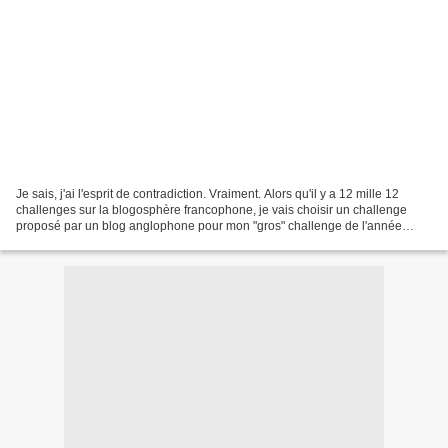
Je sais, j'ai l'esprit de contradiction. Vraiment. Alors qu'il y a 12 mille 12
challenges sur la blogosphère francophone, je vais choisir un challenge
proposé par un blog anglophone pour mon "gros" challenge de l'année
2011. MAIS il y a une raison! En...