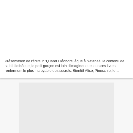
Présentation de l'éditeur "Quand Eléonore lègue à Natanaël le contenu de
sa bibliothèque, le petit garçon est loin d'imaginer que tous ces livres
renferment le plus incroyable des secrets. Bientôt Alice, Pinocchio, le
capitaine Crochet et tous les héros...