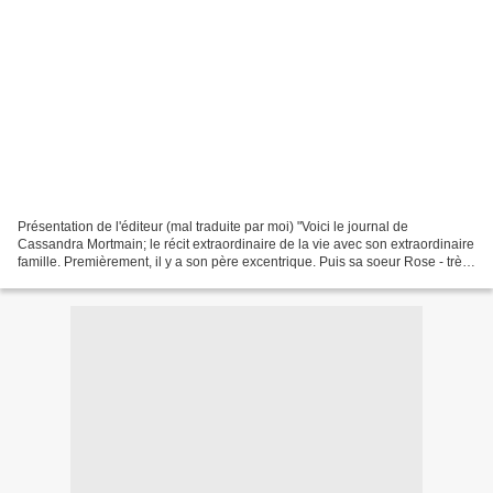
Présentation de l'éditeur (mal traduite par moi) "Voici le journal de
Cassandra Mortmain; le récit extraordinaire de la vie avec son extraordinaire
famille. Premièrement, il y a son père excentrique. Puis sa soeur Rose - très
belle, vaniteuse et qui s'ennuie...