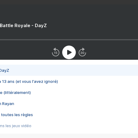
 Battle Royale - DayZ
 DayZ
 a 13 ans (et vous l'avez ignoré)
e (littéralement)
im Rayan
 toutes les règles
s les jeux vidéo
us choquant de Rockstar ? - Le scandale BULLY