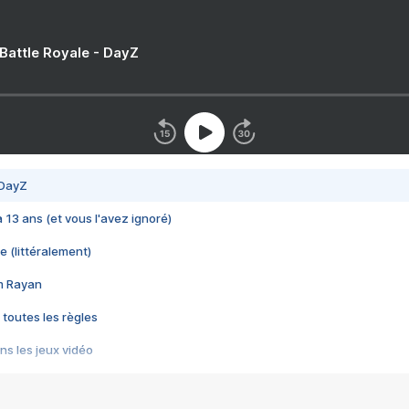
 Battle Royale - DayZ
 DayZ
 a 13 ans (et vous l'avez ignoré)
e (littéralement)
im Rayan
 toutes les règles
s les jeux vidéo
us choquant de Rockstar ? - Le scandale BULLY