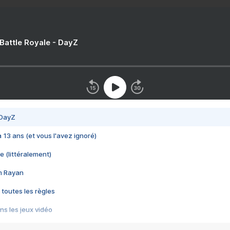
 Battle Royale - DayZ
 DayZ
 a 13 ans (et vous l'avez ignoré)
e (littéralement)
im Rayan
 toutes les règles
s les jeux vidéo
us choquant de Rockstar ? - Le scandale BULLY