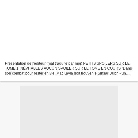
Présentation de l'éditeur (mal traduite par moi) PETITS SPOILERS SUR LE
TOME 1 INÉVITABLES AUCUN SPOILER SUR LE TOME EN COURS "Dans
son combat pour rester en vie, MacKayla doit trouver le Sinsar Dubh - un
livre vieux d'un million d'années contenant la...