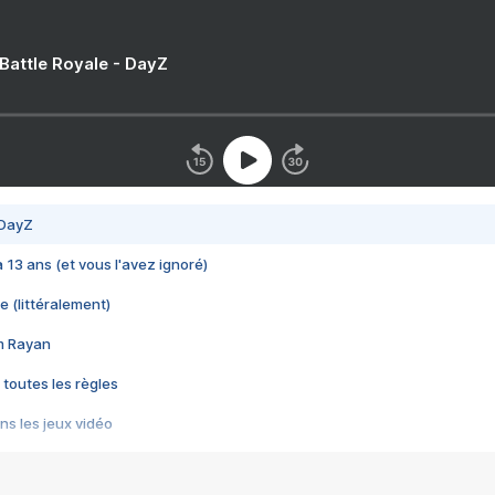
 Battle Royale - DayZ
 DayZ
 a 13 ans (et vous l'avez ignoré)
e (littéralement)
im Rayan
 toutes les règles
s les jeux vidéo
us choquant de Rockstar ? - Le scandale BULLY