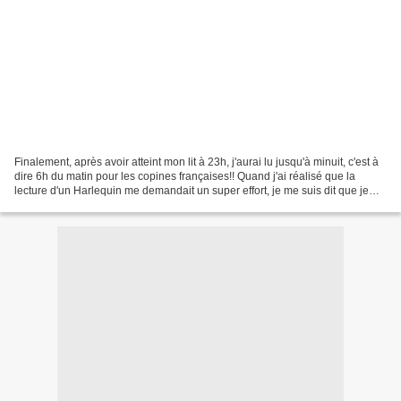
Finalement, après avoir atteint mon lit à 23h, j'aurai lu jusqu'à minuit, c'est à
dire 6h du matin pour les copines françaises!! Quand j'ai réalisé que la
lecture d'un Harlequin me demandait un super effort, je me suis dit que je
dormirais un peu et que...