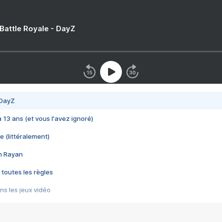
 Battle Royale - DayZ
 DayZ
 a 13 ans (et vous l'avez ignoré)
e (littéralement)
im Rayan
 toutes les règles
s les jeux vidéo
us choquant de Rockstar ? - Le scandale BULLY