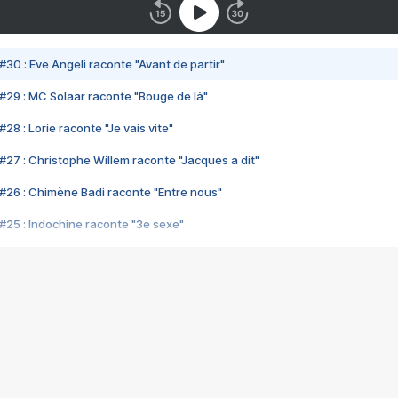
#30 : Eve Angeli raconte "Avant de partir"
#29 : MC Solaar raconte "Bouge de là"
28 : Lorie raconte "Je vais vite"
#27 : Christophe Willem raconte "Jacques a dit"
#26 : Chimène Badi raconte "Entre nous"
#25 : Indochine raconte "3e sexe"
#24 : Zaho raconte "C'est chelou"
#23 : Patrick Bruel raconte "Au café des délices"
#22 : Kyo raconte "Le chemin"
#21 : Nolwenn Leroy raconte "Cassé"
#20 : Patrick Hernandez raconte "Born to be alive"