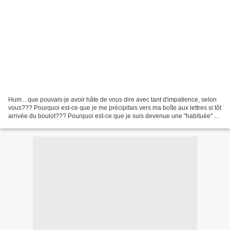
Hum... que pouvais-je avoir hâte de vous dire avec tant d'impatience, selon
vous??? Pourquoi est-ce que je me précipitais vers ma boîte aux lettres si tôt
arrivée du boulot??? Pourquoi est-ce que je suis devenue une "habituée" du
bureau de poste??? Hé...