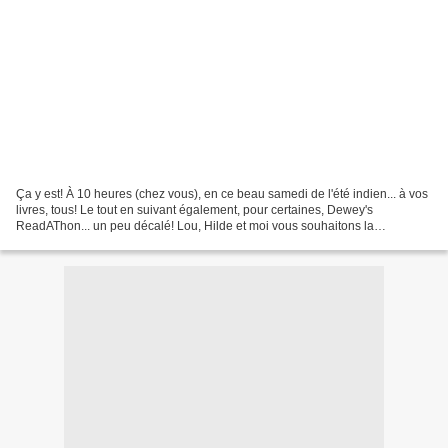
Ça y est! À 10 heures (chez vous), en ce beau samedi de l'été indien... à vos
livres, tous! Le tout en suivant également, pour certaines, Dewey's
ReadAThon... un peu décalé! Lou, Hilde et moi vous souhaitons la
bienvenue dans notre super marathon de lecture....