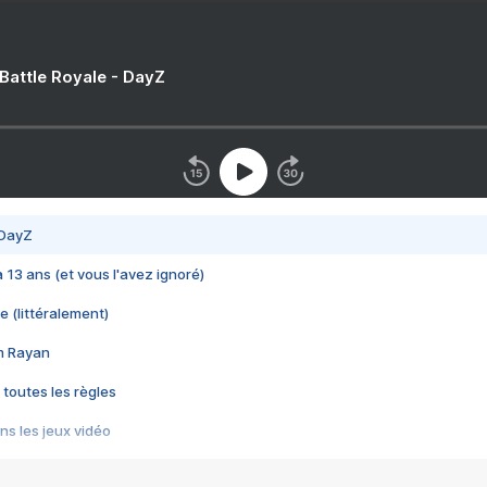
 Battle Royale - DayZ
 DayZ
 a 13 ans (et vous l'avez ignoré)
e (littéralement)
im Rayan
 toutes les règles
s les jeux vidéo
us choquant de Rockstar ? - Le scandale BULLY