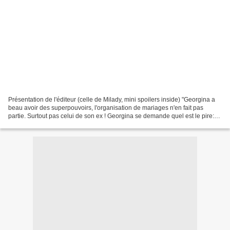
Présentation de l'éditeur (celle de Milady, mini spoilers inside) "Georgina a
beau avoir des superpouvoirs, l'organisation de mariages n'en fait pas
partie. Surtout pas celui de son ex ! Georgina se demande quel est le pire:
que Seth en épouse une autre,...