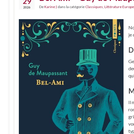
29
De
Karine:)
dans la catégorie
Classiques
,
Littérature Europe
2026
No
je
D
Ge
de
qui
M
Il
ro
gr
vo
ty