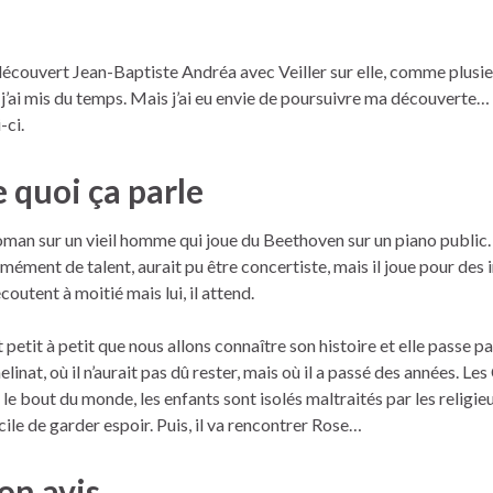
 découvert Jean-Baptiste Andréa avec Veiller sur elle, comme plusie
, j’ai mis du temps. Mais j’ai eu envie de poursuivre ma découverte… et
-ci.
 quoi ça parle
oman sur un vieil homme qui joue du Beethoven sur un piano public. 
mément de talent, aurait pu être concertiste, mais il joue pour des
écoutent à moitié mais lui, il attend.
t petit à petit que nous allons connaître son histoire et elle passe pa
elinat, où il n’aurait pas dû rester, mais où il a passé des années. Les
t le bout du monde, les enfants sont isolés maltraités par les religieux
icile de garder espoir. Puis, il va rencontrer Rose…
n avis