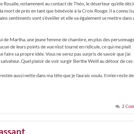
ne Rosalie, notamment au contact de Théo, le déserteur qu’elle déc
 la mort de près en tant que bénévole à la Croix Rouge. Il a connu Isa
tains sentiments vont s’éveiller et elle va également se mettre dans
lui de Martha, une jeune femme de chambre, en plus des personnag
ucun de leurs points de vue n’est tourné en ridicule, ce qui me plait
e faire sa propre idée. Vous ne serez pas surpris de savoir que j’ai
é salvateur. Quel plaisir de voir surgir Berthe Weill au détour de ces
tée aussi nette dans ma tête que je l’aurais voulu. Il m’en reste de
2 Com
assant