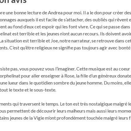
re une bonne lecture de Andrea pour moi. Il a le don pour créer de
onnages auxquels il est facile de s’attacher, des oubliés qui rêvent e
ent au fond d’eux cet espoir qui les font vivre. Ce qui se passe dans
elinat est terrible et les jeunes n’ont aucun recours. Ils doivent avoir 
La situation est terrible et Joe, notre narrateur, se retrouve dans ce
ts. C’est qu’être religieux ne signifie pas toujours agir avec bonté
siste pas, vous pouvez vous l’imaginer. Cette musique est au coeu
’orphelinat pour aller enseigner à Rose, la fille d’un généreux donate
te une lueur dans le quotidien sombre du jeune homme. Du moins, elle
out le texte et le sous-texte.
timents qui traversent le temps. Le ton est très nostalgique malgré l
nous permettent de découvrir leurs malheurs mais aussi leurs mome
ains jeunes de la Vigie m’ont profondément touchée malgré leurs fa