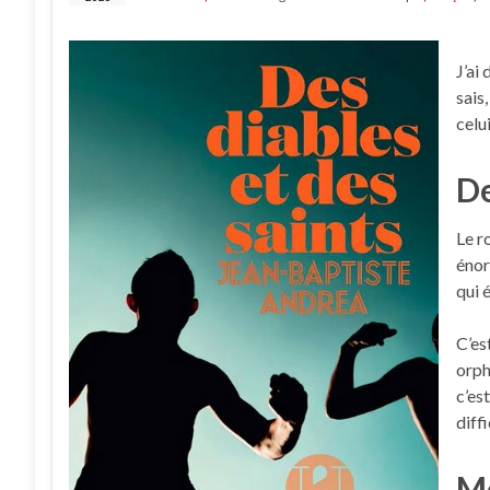
J’ai
sais
celui
De
Le r
énor
qui 
C’es
orph
c’es
diff
Mo