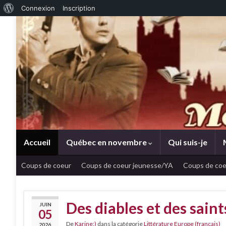
À propos de WordPress
Connexion
Inscription
Accueil
Québec en novembre
Qui suis-je
Coups de coeur
Coups de coeur jeunesse/YA
Coups de coe
Des diables et des sain
JUIN
05
De
Karine:)
dans la catégorie
Littérature Europe (français)
2026