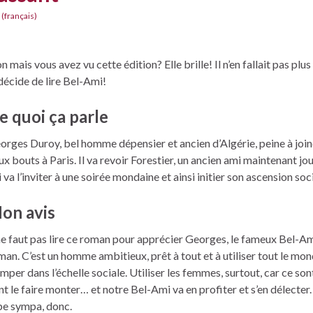
 (français)
n mais vous avez vu cette édition? Elle brille! Il n’en fallait pas plu
 décide de lire Bel-Ami!
e quoi ça parle
orges Duroy, bel homme dépensier et ancien d’Algérie, peine à join
ux bouts à Paris. Il va revoir Forestier, un ancien ami maintenant jou
 va l’inviter à une soirée mondaine et ainsi initier son ascension soci
on avis
 ne faut pas lire ce roman pour apprécier Georges, le fameux Bel-A
man. C’est un homme ambitieux, prêt à tout et à utiliser tout le mo
imper dans l’échelle sociale. Utiliser les femmes, surtout, car ce sont
nt le faire monter… et notre Bel-Ami va en profiter et s’en délecter.
pe sympa, donc.