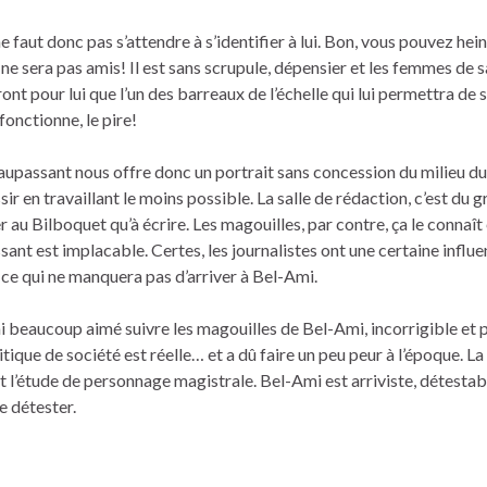
 ne faut donc pas s’attendre à s’identifier à lui. Bon, vous pouvez he
 ne sera pas amis! Il est sans scrupule, dépensier et les femmes de s
ont pour lui que l’un des barreaux de l’échelle qui lui permettra de s
fonctionne, le pire!
upassant nous offre donc un portrait sans concession du milieu du
r en travaillant le moins possible. La salle de rédaction, c’est du 
r au Bilboquet qu’à écrire. Les magouilles, par contre, ça le connaît 
ant est implacable. Certes, les journalistes ont une certaine influ
s, ce qui ne manquera pas d’arriver à Bel-Ami.
’ai beaucoup aimé suivre les magouilles de Bel-Ami, incorrigible et p
critique de société est réelle… et a dû faire un peu peur à l’époque. La
t l’étude de personnage magistrale. Bel-Ami est arriviste, détestab
e détester.