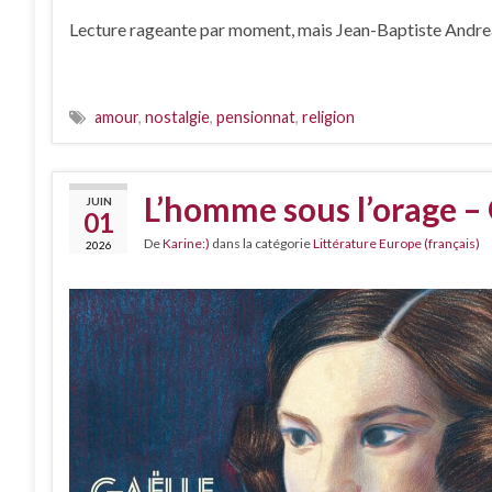
Lecture rageante par moment, mais Jean-Baptiste Andrea e
amour
,
nostalgie
,
pensionnat
,
religion
L’homme sous l’orage –
JUIN
01
De
Karine:)
dans la catégorie
Littérature Europe (français)
2026