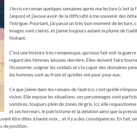
J’écris ce roman quelques semaines après ma lecture (c’est la 
Jaspon) et j’avoue avoir de la difficulté à me souvenir des déta
l’intrigue. Pourtant, j’ai passé un très bon moment de lecture, 
images sont claires, et j’aime toujours autant la plume de Gaël
Nohant.
C’est une histoire très romanesque, qui nous fait voir la guerre 
regard des femmes laissées derrière. Elles doivent faire tourn
l’économie, soigner les soldats et s’occuper des domaines pe
les hommes sont au front et qu’elles ont peur pour eux.
Ce que j’aime dans les romans de l’autrice, c’est qu’elle n’impo
vision. Elle expose les situations, ses personnages sont parfois
sombres, toujours plein de zones de gris. Ici, elle requestionne
et ses horreurs, le patriotisme et la délation ainsi que la pressi
uvent être dites à haute voix… et il y a des conséquences. En fait, o
s de position.