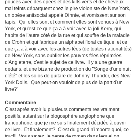
pouces avec des épées et des kilts verts et de cheveux
mal teints débarquent chez le pire violoniste de New York,
un obèse antisocial appelé Dinnie, et vomissent sur son
tapis. Qui elles sont et comment elles sont venues à New
York, et qu'est-ce que ça a à voir avec la joli Kerry, qui
habite de l'autre côté de la rue et qui souffre de la maladie
de Crohn et qui fabrique un alphabet floral celtique, et ce
que ça a à voir avec les autres fées (de toutes nationalités)
de New York, sans oublier les pauvres fées réprimées
d'Angleterre, c'est le sujet de ce livre. Il y a une guerre
dedans, et une bizarre de production du "Songe d'une nuit
d'été" et les solos de guitare de Johnny Thunder, des New
York Dolls. Que peut-on vouloir de plus de la part d'un
livre?"
Commentaire
C'est après avoir lu plusieurs commentaires vraiment
positifs, autant sur la blogosphère anglophone que
francophone, que je me suis finalement décidée à ouvrir
ce livre. Et finalement? C'est du grand n'importe quoi, ce
truc!!! Vous savez, le genre de roman dans lequel on