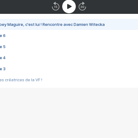
bey Maguire, c'est lui ! Rencontre avec Damien Witecka
e 6
e 5
e 4
e 3
s créatrices de la VF !
e 2
e 1
e Mektoub My Love arrive enfin ! Rencontre avec Shaïn Boumedine et Sal
i : après Toni en famille
elle réalise le bouleversant Dites lui que je l'aime