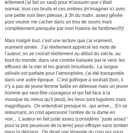
tellement j'ai fait un saut) pour m'assurer que c'était
normal, tous ces bruits et ces ombres (m'imaginer ici avec
une petite voix bien piteuse, à 3h du matin, assez gênée
pour vouloir me cacher dans un trou de souris mais
complètement paniquée par mon histoire de fantômes!!!)!
Mais malgré tout, c'est une lecture que j'ai vraiment,
vraiment aimée. J'ai réellement apprécié les mots de
l'auteur; on se croirait réellement au début du siècle, au
bout du monde, dans une contrée balayée par le vent, les
effluves de la mer et les grands brouillards. La langue
utilisée est parfaite pour l'atmosphère, j'ai été transportée
dans une autre époque. C'est gothique à souhait (bon, il
n'y a pas de jeune femme faible en détresse mais un jeune
homme qui veut être courageux et qui fait face à la
musique du mieux qu'il peut), les lieux sont lugubres mais
magnifiques. On entendrait presque le...qui arrive... En se
retournant, on croit apercevoir l'ombre de la dame en
noir... L'auteur en fait juste assez (considérer "juste assez"
pour la pire peureuse de la terre) pour effrayer sans tomber
dans la dérision. On dirait une légende du coin qui nous