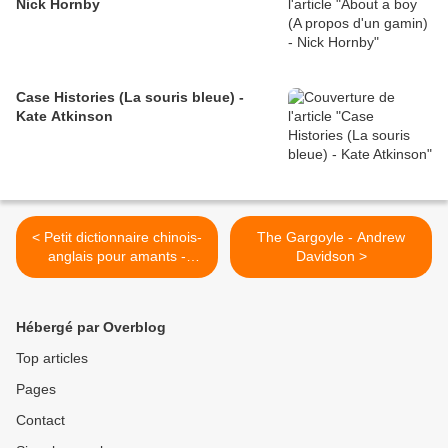
Nick Hornby
Case Histories (La souris bleue) -
Kate Atkinson
< Petit dictionnaire chinois-
The Gargoyle - Andrew
anglais pour amants -
Davidson >
Xiaolu Guo
Hébergé par Overblog
Top articles
Pages
Contact