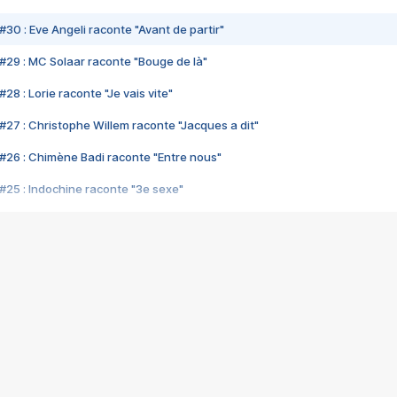
#30 : Eve Angeli raconte "Avant de partir"
#29 : MC Solaar raconte "Bouge de là"
28 : Lorie raconte "Je vais vite"
#27 : Christophe Willem raconte "Jacques a dit"
#26 : Chimène Badi raconte "Entre nous"
#25 : Indochine raconte "3e sexe"
#24 : Zaho raconte "C'est chelou"
#23 : Patrick Bruel raconte "Au café des délices"
#22 : Kyo raconte "Le chemin"
#21 : Nolwenn Leroy raconte "Cassé"
#20 : Patrick Hernandez raconte "Born to be alive"
#19 : Lorie raconte "Près de moi"