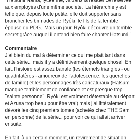
"Hatsumi Narita, lycéenne, vit dans la résidence réservée
aux employés d'une même société. La hiérarchie y est
telle que, depuis toute petite, elle doit supporter sans
broncher les brimades de Ryôki, le fils de la terrible
épouse du PDG. Mais un jour, Ryôki découvre un terrible
secret grâce auquel il entend bien faire chanter Hatsumi."
Commentaire
J'ai biein du mal à déterminer ce qui me plait tant dans
cette série... mais il y a définitivement quelque chose! En
fait, l'histoire est assez banale (les éternels triangles - ou
quadrilatères - amoureux de l'adolescence, les querelles
de famille) et les personnages très caricaturaux (Hatsumi
manque terriblement de confiance et est presque trop
"sainte personne", Ryôki est vraiment détestable au départ
et Azusa trop beau pour être vrai) mais j'ai littéralement
dévoré les cinq premiers tomes (achetés chez THE Sam
en personne) de la série... pour voir ce qui allait arriver
ensuite.
En fait, à un certain moment, un revirement de situation