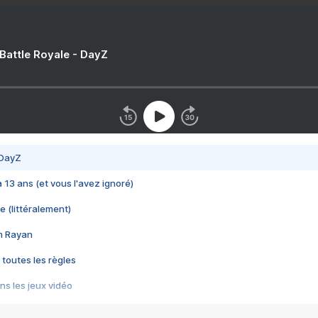
 Battle Royale - DayZ
 DayZ
 a 13 ans (et vous l'avez ignoré)
e (littéralement)
im Rayan
 toutes les règles
s les jeux vidéo
us choquant de Rockstar ? - Le scandale BULLY