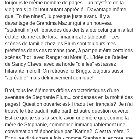
toujours le même nombre de pages... un mystère de la
vie!) mais je l'ai tout autant apprécié. Davantage même
que "To the nines", lu presque juste avant. Il y a
davantage de Grandma Mazur (qui a un nouveau
"studmuffin") et l'épisodes des dents a été celui qui m'a fait
éclater de rire cette fois... imaginez le tableau!!! Les
scènes de famille chez les Plum sont toujours mes
préférées dans ces romans (bon, à part peut-être certaines
scènes "hot" avec Ranger ou Morelli). L'idée de l'atelier
de Sandy Claws, avec sa horde "d'elfes" est assez
hilarante merci!! On retrouve ici Briggs, toujours aussi
"agréable" mais définitivement comique!
Bref, tous les éléments drôles caractéristiques d'une
aventure de Stephanie Plum... condensés en la moitié des
pages! Question ouverte: est-il traduit en français? Je n'ai
trouvé le titre traduit nulle part! Et autre question ouverte:
Est-ce que je suis la seule avoir une mère qui, comme la
mère de Stephanie, commence immanquablement une
conversation téléphonique par "Karine? C'est ta mère."?
Et qui se dit à chaque fois - comme Stephanie, encore une