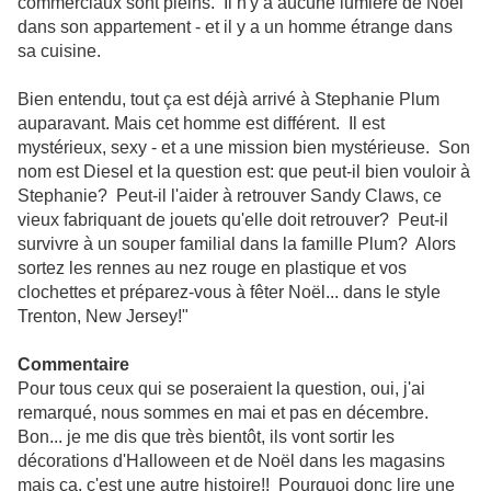
commerciaux sont pleins. Il n'y a aucune lumière de Noël
dans son appartement - et il y a un homme étrange dans
sa cuisine.
Bien entendu, tout ça est déjà arrivé à Stephanie Plum
auparavant. Mais cet homme est différent. Il est
mystérieux, sexy - et a une mission bien mystérieuse. Son
nom est Diesel et la question est: que peut-il bien vouloir à
Stephanie? Peut-il l'aider à retrouver Sandy Claws, ce
vieux fabriquant de jouets qu'elle doit retrouver? Peut-il
survivre à un souper familial dans la famille Plum? Alors
sortez les rennes au nez rouge en plastique et vos
clochettes et préparez-vous à fêter Noël... dans le style
Trenton, New Jersey!"
Commentaire
Pour tous ceux qui se poseraient la question, oui, j'ai
remarqué, nous sommes en mai et pas en décembre.
Bon... je me dis que très bientôt, ils vont sortir les
décorations d'Halloween et de Noël dans les magasins
mais ça, c'est une autre histoire!! Pourquoi donc lire une