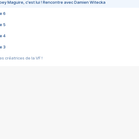
bey Maguire, c'est lui ! Rencontre avec Damien Witecka
e 6
e 5
e 4
e 3
s créatrices de la VF !
e 2
e 1
e Mektoub My Love arrive enfin ! Rencontre avec Shaïn Boumedine et Sal
i : après Toni en famille
elle réalise le bouleversant Dites lui que je l'aime
ais ! Rencontre autour de Vie privée de Rebecca Zlotowski
 de Marguerite, Grave... Rencontre avec Ella Rumpf