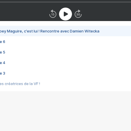
bey Maguire, c'est lui ! Rencontre avec Damien Witecka
e 6
e 5
e 4
e 3
s créatrices de la VF !
e 2
e 1
e Mektoub My Love arrive enfin ! Rencontre avec Shaïn Boumedine et Sal
i : après Toni en famille