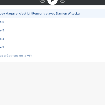
bey Maguire, c'est lui ! Rencontre avec Damien Witecka
e 6
e 5
e 4
e 3
s créatrices de la VF !
e 2
e 1
e Mektoub My Love arrive enfin ! Rencontre avec Shaïn Boumedine et Sal
i : après Toni en famille
elle réalise le bouleversant Dites lui que je l'aime