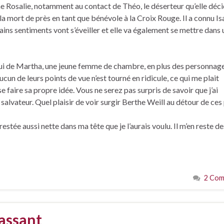
ne Rosalie, notamment au contact de Théo, le déserteur qu’elle déc
 la mort de près en tant que bénévole à la Croix Rouge. Il a connu Isa
tains sentiments vont s’éveiller et elle va également se mettre dans
lui de Martha, une jeune femme de chambre, en plus des personnag
ucun de leurs points de vue n’est tourné en ridicule, ce qui me plait
e faire sa propre idée. Vous ne serez pas surpris de savoir que j’ai
é salvateur. Quel plaisir de voir surgir Berthe Weill au détour de ces
tée aussi nette dans ma tête que je l’aurais voulu. Il m’en reste de
2 Com
assant