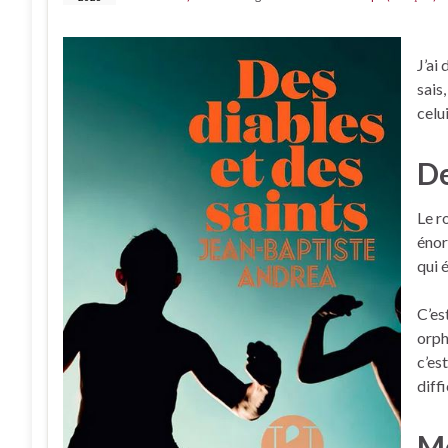
J’ai
sais
celui
De
Le r
énor
qui 
C’es
orph
c’es
diff
Mo