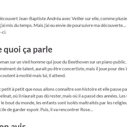
 découvert Jean-Baptiste Andréa avec Veiller sur elle, comme plusie
, j’ai mis du temps. Mais j’ai eu envie de poursuivre ma découverte… et
-ci.
 quoi ça parle
oman sur un vieil homme qui joue du Beethoven sur un piano public. 
mément de talent, aurait pu être concertiste, mais il joue pour des
écoutent à moitié mais lui, il attend.
t petit à petit que nous allons connaître son histoire et elle passe pa
elinat, où il n’aurait pas dû rester, mais où il a passé des années. Les
t le bout du monde, les enfants sont isolés maltraités par les religieux
icile de garder espoir. Puis, il va rencontrer Rose…
n avis