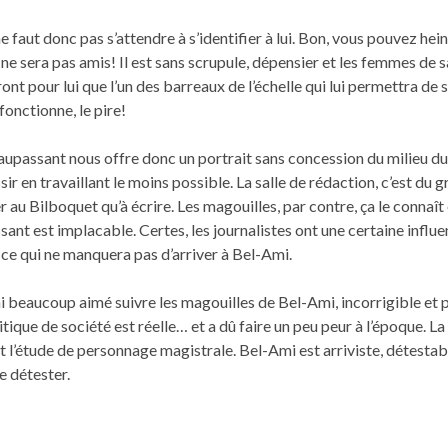
 ne faut donc pas s’attendre à s’identifier à lui. Bon, vous pouvez he
 ne sera pas amis! Il est sans scrupule, dépensier et les femmes de s
ont pour lui que l’un des barreaux de l’échelle qui lui permettra de s
fonctionne, le pire!
upassant nous offre donc un portrait sans concession du milieu du
r en travaillant le moins possible. La salle de rédaction, c’est du 
r au Bilboquet qu’à écrire. Les magouilles, par contre, ça le connaît 
ant est implacable. Certes, les journalistes ont une certaine influ
s, ce qui ne manquera pas d’arriver à Bel-Ami.
’ai beaucoup aimé suivre les magouilles de Bel-Ami, incorrigible et p
critique de société est réelle… et a dû faire un peu peur à l’époque. La
t l’étude de personnage magistrale. Bel-Ami est arriviste, détestab
e détester.