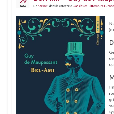
29
De
Karine:)
dans la catégorie
Classiques
,
Littérature Europe
2026
No
je
D
Ge
de
qui
M
Il
ro
gr
vo
ty