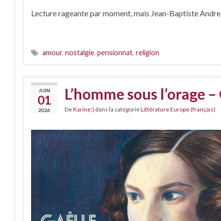
Lecture rageante par moment, mais Jean-Baptiste Andrea e
amour
,
nostalgie
,
pensionnat
,
religion
L’homme sous l’orage –
JUIN
01
De
Karine:)
dans la catégorie
Littérature Europe (français)
2026