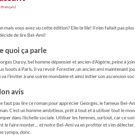
 (français)
n mais vous avez vu cette édition? Elle brille! Il n’en fallait pas plu
 décide de lire Bel-Ami!
e quoi ça parle
orges Duroy, bel homme dépensier et ancien d’Algérie, peine à join
ux bouts à Paris. Il va revoir Forestier, un ancien ami maintenant jou
 va l’inviter à une soirée mondaine et ainsi initier son ascension soci
on avis
 ne faut pas lire ce roman pour apprécier Georges, le fameux Bel-A
man. C’est un homme ambitieux, prêt à tout et à utiliser tout le mo
imper dans l’échelle sociale. Utiliser les femmes, surtout, car ce sont
nt le faire monter… et notre Bel-Ami va en profiter et s’en délecter.
pe sympa, donc.