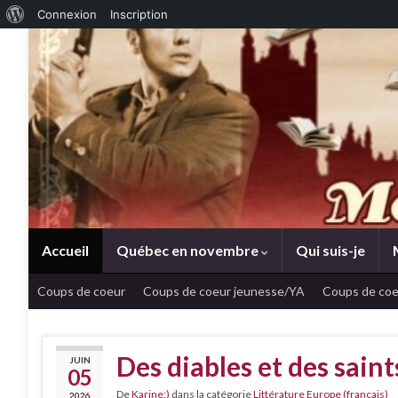
À propos de WordPress
Connexion
Inscription
Accueil
Québec en novembre
Qui suis-je
Coups de coeur
Coups de coeur jeunesse/YA
Coups de coe
Des diables et des sain
JUIN
05
De
Karine:)
dans la catégorie
Littérature Europe (français)
2026