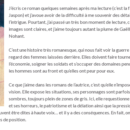
J’écris ce roman quelques semaines après ma lecture (c’est la 
Jaspon) et j’avoue avoir de la difficulté à me souvenir des déta
l’intrigue. Pourtant, j’ai passé un très bon moment de lecture, 
images sont claires, et j’aime toujours autant la plume de Gaël
Nohant.
C’est une histoire très romanesque, qui nous fait voir la guerre 
regard des femmes laissées derrière. Elles doivent faire tourn
l’économie, soigner les soldats et s’occuper des domaines pe
les hommes sont au front et qu’elles ont peur pour eux.
Ce que j’aime dans les romans de l’autrice, c’est qu’elle n’impo
vision. Elle expose les situations, ses personnages sont parfois
sombres, toujours plein de zones de gris. Ici, elle requestionne
et ses horreurs, le patriotisme et la délation ainsi que la pressi
uvent être dites à haute voix… et il y a des conséquences. En fait, o
s de position.