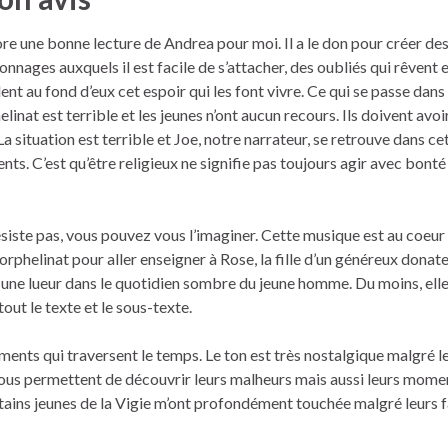
re une bonne lecture de Andrea pour moi. Il a le don pour créer de
onnages auxquels il est facile de s’attacher, des oubliés qui rêvent e
ent au fond d’eux cet espoir qui les font vivre. Ce qui se passe dans
elinat est terrible et les jeunes n’ont aucun recours. Ils doivent avoir 
La situation est terrible et Joe, notre narrateur, se retrouve dans ce
ts. C’est qu’être religieux ne signifie pas toujours agir avec bonté
siste pas, vous pouvez vous l’imaginer. Cette musique est au coeu
’orphelinat pour aller enseigner à Rose, la fille d’un généreux donate
te une lueur dans le quotidien sombre du jeune homme. Du moins, elle
out le texte et le sous-texte.
timents qui traversent le temps. Le ton est très nostalgique malgré l
nous permettent de découvrir leurs malheurs mais aussi leurs mome
ains jeunes de la Vigie m’ont profondément touchée malgré leurs fa