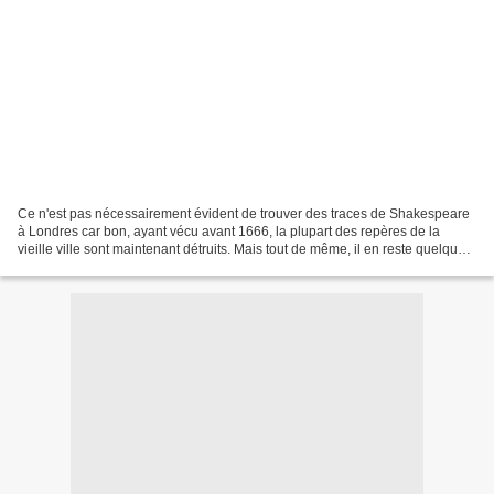
Ce n'est pas nécessairement évident de trouver des traces de Shakespeare
à Londres car bon, ayant vécu avant 1666, la plupart des repères de la
vieille ville sont maintenant détruits. Mais tout de même, il en reste quelques
uns du côté sud de la Tamise...