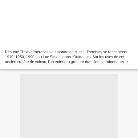
Résumé "Trois générations du monde de Michel Tremblay se rencontrent -
1910, 1950, 1990 - au Lac Simon, dans l'Outaouais. Sur les rives de cet
ancien cratère de volcan, l'on entendra gronder dans leurs profondeurs les
lois du destin de ce vrai monde,...