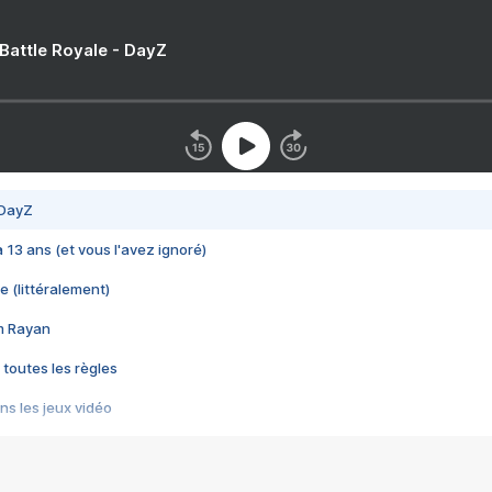
 Battle Royale - DayZ
 DayZ
 a 13 ans (et vous l'avez ignoré)
e (littéralement)
im Rayan
 toutes les règles
s les jeux vidéo
us choquant de Rockstar ? - Le scandale BULLY
e plus moche de Steam