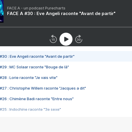
FACE A - un podcast Purecharts
FACE A #30 : Eve Angeli raconte "Avant de partir"
#30 : Eve Angeli raconte "Avant de partir"
#29 : MC Solaar raconte "Bouge de là"
28 : Lorie raconte "Je vais vite"
#27 : Christophe Willem raconte "Jacques a dit"
#26 : Chimène Badi raconte "Entre nous"
#25 : Indochine raconte "3e sexe"
#24 : Zaho raconte "C'est chelou"
#23 : Patrick Bruel raconte "Au café des délices"