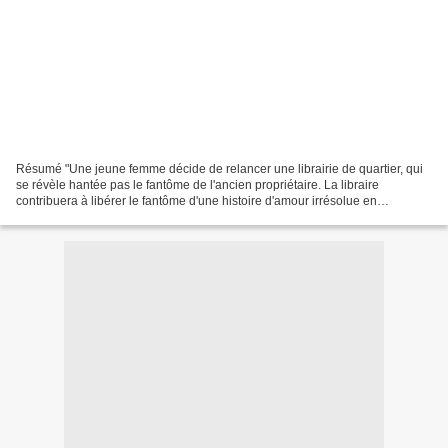
Résumé "Une jeune femme décide de relancer une librairie de quartier, qui
se révèle hantée pas le fantôme de l'ancien propriétaire. La libraire
contribuera à libérer le fantôme d'une histoire d'amour irrésolue en
parvenant à surmonter sa timidité et à...