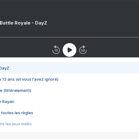
 Battle Royale - DayZ
 DayZ
 a 13 ans (et vous l'avez ignoré)
e (littéralement)
im Rayan
 toutes les règles
s les jeux vidéo
us choquant de Rockstar ? - Le scandale BULLY