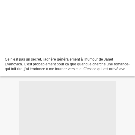
Ce n'est pas un secret, j'adhère généralement à l'humour de Janet
Evanovich. C'est probablement pour ça que quand je cherche une romance-
qui-fait-rire, j'ai tendance à me tourner vers elle. C'est ce qui est arrivé avec
Wife for Hire, que j'ai sorti de...