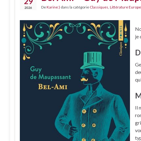
29
De
Karine:)
dans la catégorie
Classiques
,
Littérature Europe
2026
No
je
D
Ge
de
qui
M
Il
ro
gr
vo
ty