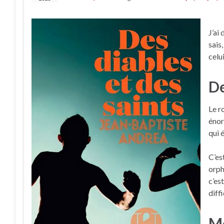
J’ai
sais
celui
De
Le r
énor
qui 
C’es
orph
c’es
diff
Mo