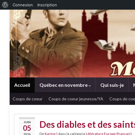
À propos de WordPress
Connexion
Inscription
Accueil
Québec en novembre
Qui suis-je
Coups de coeur
Coups de coeur jeunesse/YA
Coups de coe
Des diables et des sain
JUIN
05
De
Karine:)
dans la catégorie
Littérature Europe (français)
2026