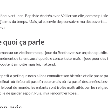
 découvert Jean-Baptiste Andréa avec Veiller sur elle, comme plusie
, j’ai mis du temps. Mais j’ai eu envie de poursuivre ma découverte… et
-ci.
 quoi ça parle
oman sur un vieil homme qui joue du Beethoven sur un piano public. 
mément de talent, aurait pu être concertiste, mais il joue pour des
écoutent à moitié mais lui, il attend.
t petit à petit que nous allons connaître son histoire et elle passe pa
elinat, où il n’aurait pas dû rester, mais où il a passé des années. Les
t le bout du monde, les enfants sont isolés maltraités par les religieux
icile de garder espoir. Puis, il va rencontrer Rose…
n avis