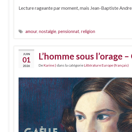
Lecture rageante par moment, mais Jean-Baptiste Andrea e
amour
,
nostalgie
,
pensionnat
,
religion
L’homme sous l’orage –
JUIN
01
De
Karine:)
dans la catégorie
Littérature Europe (français)
2026