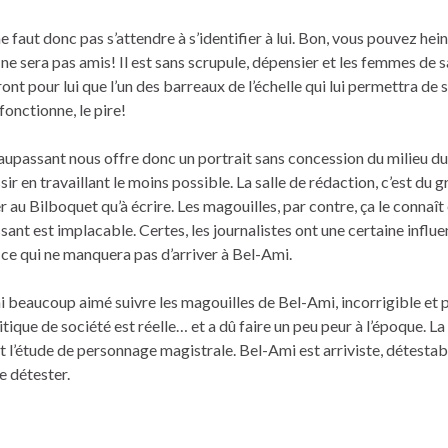
 ne faut donc pas s’attendre à s’identifier à lui. Bon, vous pouvez he
 ne sera pas amis! Il est sans scrupule, dépensier et les femmes de s
ont pour lui que l’un des barreaux de l’échelle qui lui permettra de s
fonctionne, le pire!
upassant nous offre donc un portrait sans concession du milieu du
r en travaillant le moins possible. La salle de rédaction, c’est du 
r au Bilboquet qu’à écrire. Les magouilles, par contre, ça le connaît 
ant est implacable. Certes, les journalistes ont une certaine influ
s, ce qui ne manquera pas d’arriver à Bel-Ami.
’ai beaucoup aimé suivre les magouilles de Bel-Ami, incorrigible et p
critique de société est réelle… et a dû faire un peu peur à l’époque. La
t l’étude de personnage magistrale. Bel-Ami est arriviste, détestab
e détester.