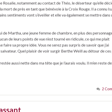
ne Rosalie, notamment au contact de Théo, le déserteur qu’elle déc
 la mort de près en tant que bénévole à la Croix Rouge. Il a connu Isa
tains sentiments vont s’éveiller et elle va également se mettre dans
lui de Martha, une jeune femme de chambre, en plus des personnag
ucun de leurs points de vue n’est tourné en ridicule, ce qui me plait
e faire sa propre idée. Vous ne serez pas surpris de savoir que j’ai
é salvateur. Quel plaisir de voir surgir Berthe Weill au détour de ces
tée aussi nette dans ma tête que je l’aurais voulu. Il m’en reste de
2 Com
assant