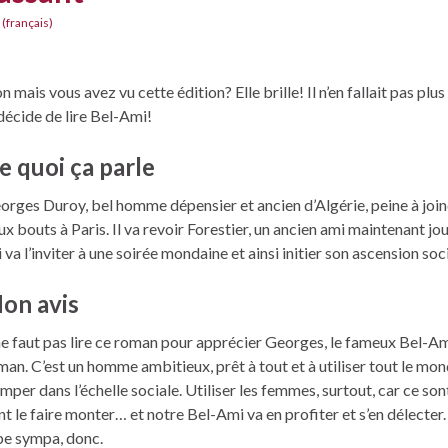
 (français)
n mais vous avez vu cette édition? Elle brille! Il n’en fallait pas plu
 décide de lire Bel-Ami!
e quoi ça parle
orges Duroy, bel homme dépensier et ancien d’Algérie, peine à join
ux bouts à Paris. Il va revoir Forestier, un ancien ami maintenant jou
 va l’inviter à une soirée mondaine et ainsi initier son ascension soci
on avis
 ne faut pas lire ce roman pour apprécier Georges, le fameux Bel-A
man. C’est un homme ambitieux, prêt à tout et à utiliser tout le mo
imper dans l’échelle sociale. Utiliser les femmes, surtout, car ce sont
nt le faire monter… et notre Bel-Ami va en profiter et s’en délecter.
pe sympa, donc.