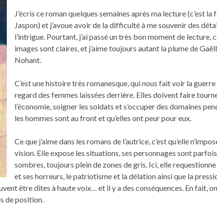
J’écris ce roman quelques semaines après ma lecture (c’est la 
Jaspon) et j’avoue avoir de la difficulté à me souvenir des déta
l’intrigue. Pourtant, j’ai passé un très bon moment de lecture, 
images sont claires, et j’aime toujours autant la plume de Gaël
Nohant.
C’est une histoire très romanesque, qui nous fait voir la guerre 
regard des femmes laissées derrière. Elles doivent faire tourn
l’économie, soigner les soldats et s’occuper des domaines pe
les hommes sont au front et qu’elles ont peur pour eux.
Ce que j’aime dans les romans de l’autrice, c’est qu’elle n’impo
vision. Elle expose les situations, ses personnages sont parfois
sombres, toujours plein de zones de gris. Ici, elle requestionne
et ses horreurs, le patriotisme et la délation ainsi que la pressi
uvent être dites à haute voix… et il y a des conséquences. En fait, o
s de position.