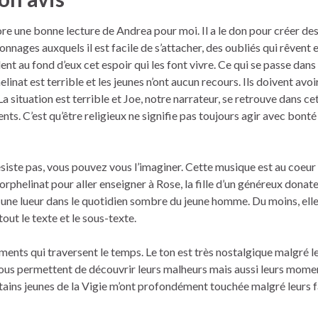
re une bonne lecture de Andrea pour moi. Il a le don pour créer de
onnages auxquels il est facile de s’attacher, des oubliés qui rêvent e
ent au fond d’eux cet espoir qui les font vivre. Ce qui se passe dans
elinat est terrible et les jeunes n’ont aucun recours. Ils doivent avoir 
La situation est terrible et Joe, notre narrateur, se retrouve dans ce
ts. C’est qu’être religieux ne signifie pas toujours agir avec bonté
siste pas, vous pouvez vous l’imaginer. Cette musique est au coeu
’orphelinat pour aller enseigner à Rose, la fille d’un généreux donate
te une lueur dans le quotidien sombre du jeune homme. Du moins, elle
out le texte et le sous-texte.
timents qui traversent le temps. Le ton est très nostalgique malgré l
nous permettent de découvrir leurs malheurs mais aussi leurs mome
ains jeunes de la Vigie m’ont profondément touchée malgré leurs fa