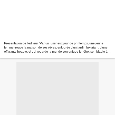
Présentation de l'éditeur "Par un lumineux jour de printemps, une jeune
femme trouve la maison de ses rêves, entourée d'un jardin luxuriant, d'une
effarante beauté, et qui regarde la mer de son unique fenêtre, semblable à
un oeil écarquillé. Elle décide...