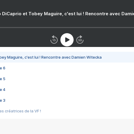
 DiCaprio et Tobey Maguire, c'est lui ! Rencontre avec Dam
bey Maguire, c'est lui ! Rencontre avec Damien Witecka
e 6
e 5
e 4
e 3
s créatrices de la VF !
e 2
e 1