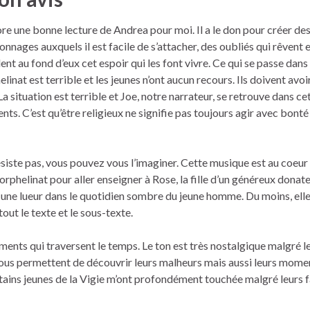
re une bonne lecture de Andrea pour moi. Il a le don pour créer de
onnages auxquels il est facile de s’attacher, des oubliés qui rêvent e
ent au fond d’eux cet espoir qui les font vivre. Ce qui se passe dans
elinat est terrible et les jeunes n’ont aucun recours. Ils doivent avoir 
La situation est terrible et Joe, notre narrateur, se retrouve dans ce
ts. C’est qu’être religieux ne signifie pas toujours agir avec bonté
siste pas, vous pouvez vous l’imaginer. Cette musique est au coeu
’orphelinat pour aller enseigner à Rose, la fille d’un généreux donate
te une lueur dans le quotidien sombre du jeune homme. Du moins, elle
out le texte et le sous-texte.
timents qui traversent le temps. Le ton est très nostalgique malgré l
nous permettent de découvrir leurs malheurs mais aussi leurs mome
ains jeunes de la Vigie m’ont profondément touchée malgré leurs fa