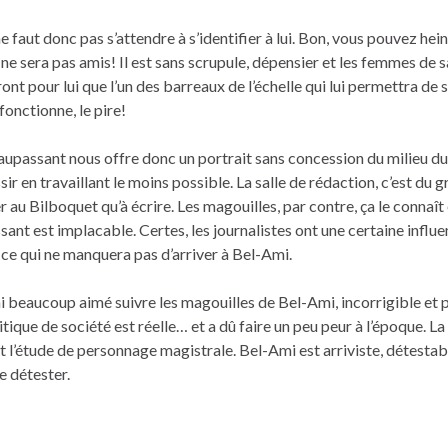
 ne faut donc pas s’attendre à s’identifier à lui. Bon, vous pouvez he
 ne sera pas amis! Il est sans scrupule, dépensier et les femmes de s
ont pour lui que l’un des barreaux de l’échelle qui lui permettra de s
fonctionne, le pire!
upassant nous offre donc un portrait sans concession du milieu du
r en travaillant le moins possible. La salle de rédaction, c’est du 
r au Bilboquet qu’à écrire. Les magouilles, par contre, ça le connaît 
ant est implacable. Certes, les journalistes ont une certaine influ
s, ce qui ne manquera pas d’arriver à Bel-Ami.
’ai beaucoup aimé suivre les magouilles de Bel-Ami, incorrigible et p
critique de société est réelle… et a dû faire un peu peur à l’époque. La
t l’étude de personnage magistrale. Bel-Ami est arriviste, détestab
e détester.