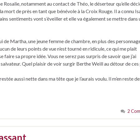
ne Rosalie, notamment au contact de Théo, le déserteur qu’elle déc
 la mort de près en tant que bénévole à la Croix Rouge. Il a connu Isa
tains sentiments vont s’éveiller et elle va également se mettre dans
lui de Martha, une jeune femme de chambre, en plus des personnag
ucun de leurs points de vue n’est tourné en ridicule, ce qui me plait
e faire sa propre idée. Vous ne serez pas surpris de savoir que j’ai
é salvateur. Quel plaisir de voir surgir Berthe Weill au détour de ces
tée aussi nette dans ma tête que je l’aurais voulu. Il m’en reste de
2 Com
assant