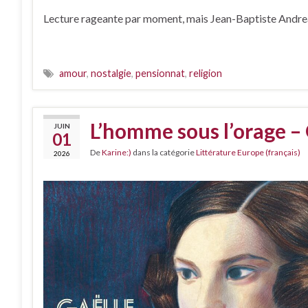
Lecture rageante par moment, mais Jean-Baptiste Andrea e
amour
,
nostalgie
,
pensionnat
,
religion
L’homme sous l’orage –
JUIN
01
De
Karine:)
dans la catégorie
Littérature Europe (français)
2026