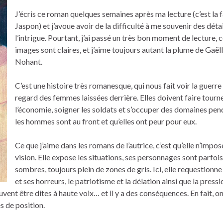
J’écris ce roman quelques semaines après ma lecture (c’est la 
Jaspon) et j’avoue avoir de la difficulté à me souvenir des déta
l’intrigue. Pourtant, j’ai passé un très bon moment de lecture, 
images sont claires, et j’aime toujours autant la plume de Gaël
Nohant.
C’est une histoire très romanesque, qui nous fait voir la guerre 
regard des femmes laissées derrière. Elles doivent faire tourn
l’économie, soigner les soldats et s’occuper des domaines pe
les hommes sont au front et qu’elles ont peur pour eux.
Ce que j’aime dans les romans de l’autrice, c’est qu’elle n’impo
vision. Elle expose les situations, ses personnages sont parfois
sombres, toujours plein de zones de gris. Ici, elle requestionne
et ses horreurs, le patriotisme et la délation ainsi que la pressi
uvent être dites à haute voix… et il y a des conséquences. En fait, o
s de position.