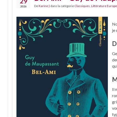
29
De
Karine:)
dans la catégorie
Classiques
,
Littérature Europe
2026
No
je
D
Ge
de
qui
M
Il
ro
gr
vo
ty