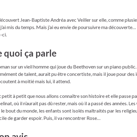
 découvert Jean-Baptiste Andréa avec Veiller sur elle, comme plusie
, j’ai mis du temps. Mais j’ai eu envie de poursuivre ma découverte… et
-ci.
 quoi ça parle
oman sur un vieil homme qui joue du Beethoven sur un piano public. 
mément de talent, aurait pu être concertiste, mais il joue pour des
écoutent à moitié mais lui, il attend.
t petit à petit que nous allons connaître son histoire et elle passe pa
elinat, où il n’aurait pas dû rester, mais où il a passé des années. Les
t le bout du monde, les enfants sont isolés maltraités par les religieux
icile de garder espoir. Puis, il va rencontrer Rose…
n avis