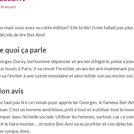
 (français)
n mais vous avez vu cette édition? Elle brille! Il n’en fallait pas plu
 décide de lire Bel-Ami!
e quoi ça parle
orges Duroy, bel homme dépensier et ancien d’Algérie, peine à join
ux bouts à Paris. Il va revoir Forestier, un ancien ami maintenant jou
 va l’inviter à une soirée mondaine et ainsi initier son ascension soci
on avis
 ne faut pas lire ce roman pour apprécier Georges, le fameux Bel-A
man. C’est un homme ambitieux, prêt à tout et à utiliser tout le mo
imper dans l’échelle sociale. Utiliser les femmes, surtout, car ce sont
nt le faire monter… et notre Bel-Ami va en profiter et s’en délecter.
pe sympa, donc.