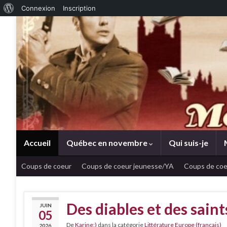
À propos de WordPress
Connexion
Inscription
Accueil
Québec en novembre
Qui suis-je
Coups de coeur
Coups de coeur jeunesse/YA
Coups de coe
Des diables et des sain
JUIN
05
De
Karine:)
dans la catégorie
Littérature Europe (français)
2026