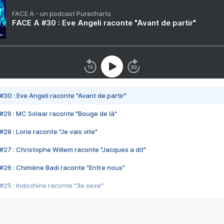
FACE A - un podcast Purecharts
FACE A #30 : Eve Angeli raconte "Avant de partir"
#30 : Eve Angeli raconte "Avant de partir"
#29 : MC Solaar raconte "Bouge de là"
28 : Lorie raconte "Je vais vite"
#27 : Christophe Willem raconte "Jacques a dit"
#26 : Chimène Badi raconte "Entre nous"
#25 : Indochine raconte "3e sexe"
#24 : Zaho raconte "C'est chelou"
#23 : Patrick Bruel raconte "Au café des délices"