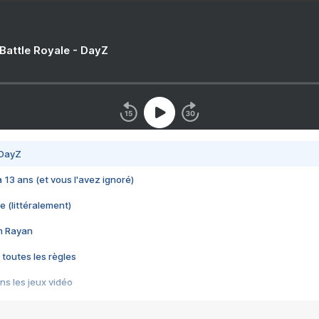
 Battle Royale - DayZ
 DayZ
 a 13 ans (et vous l'avez ignoré)
e (littéralement)
im Rayan
 toutes les règles
s les jeux vidéo
us choquant de Rockstar ? - Le scandale BULLY