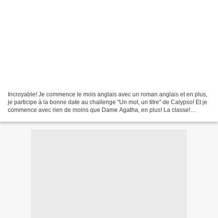
Incroyable! Je commence le mois anglais avec un roman anglais et en plus,
je participe à la bonne date au challenge "Un mot, un titre" de Calypso! Et je
commence avec rien de moins que Dame Agatha, en plus! La classe!
Encore une fois, j'ai bien aimé....