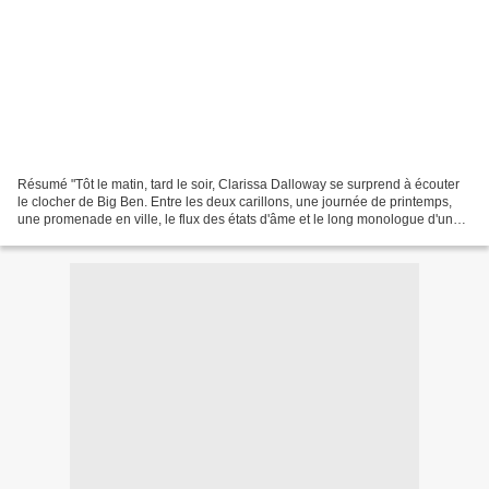
Résumé "Tôt le matin, tard le soir, Clarissa Dalloway se surprend à écouter
le clocher de Big Ben. Entre les deux carillons, une journée de printemps,
une promenade en ville, le flux des états d'âme et le long monologue d'une
conscience. Clarissa tente...