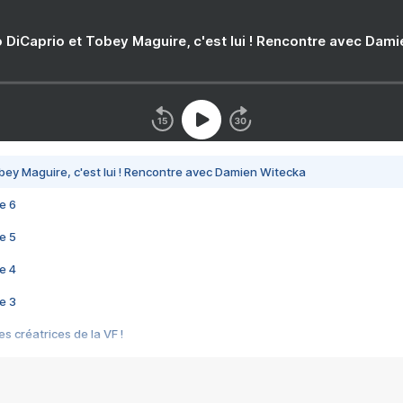
 DiCaprio et Tobey Maguire, c'est lui ! Rencontre avec Dam
bey Maguire, c'est lui ! Rencontre avec Damien Witecka
e 6
e 5
e 4
e 3
s créatrices de la VF !
e 2
e 1