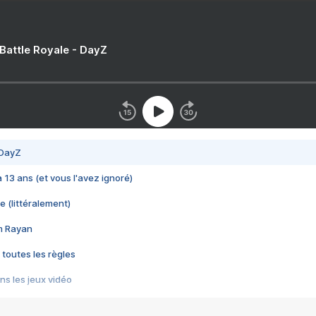
 Battle Royale - DayZ
 DayZ
 a 13 ans (et vous l'avez ignoré)
e (littéralement)
im Rayan
 toutes les règles
s les jeux vidéo
us choquant de Rockstar ? - Le scandale BULLY