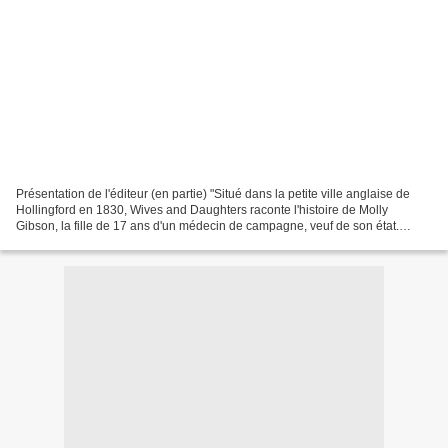
Présentation de l'éditeur (en partie) "Situé dans la petite ville anglaise de
Hollingford en 1830, Wives and Daughters raconte l'histoire de Molly
Gibson, la fille de 17 ans d'un médecin de campagne, veuf de son état.
Quand son père se remarrie, elle...