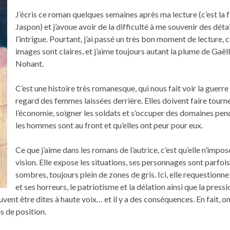
J’écris ce roman quelques semaines après ma lecture (c’est la 
Jaspon) et j’avoue avoir de la difficulté à me souvenir des déta
l’intrigue. Pourtant, j’ai passé un très bon moment de lecture, 
images sont claires, et j’aime toujours autant la plume de Gaël
Nohant.
C’est une histoire très romanesque, qui nous fait voir la guerre 
regard des femmes laissées derrière. Elles doivent faire tourn
l’économie, soigner les soldats et s’occuper des domaines pe
les hommes sont au front et qu’elles ont peur pour eux.
Ce que j’aime dans les romans de l’autrice, c’est qu’elle n’impo
vision. Elle expose les situations, ses personnages sont parfois
sombres, toujours plein de zones de gris. Ici, elle requestionne
et ses horreurs, le patriotisme et la délation ainsi que la pressi
uvent être dites à haute voix… et il y a des conséquences. En fait, o
s de position.