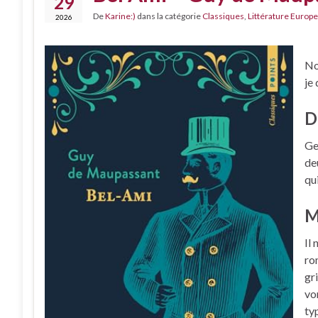
29
De
Karine:)
dans la catégorie
Classiques
,
Littérature Europe
2026
No
je
D
Ge
de
qui
M
Il
ro
gr
vo
ty