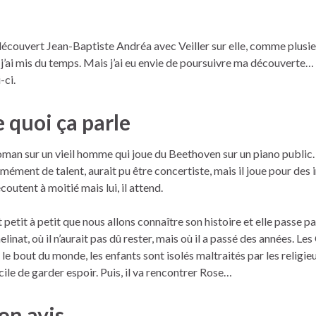
 découvert Jean-Baptiste Andréa avec Veiller sur elle, comme plusie
, j’ai mis du temps. Mais j’ai eu envie de poursuivre ma découverte… et
-ci.
 quoi ça parle
oman sur un vieil homme qui joue du Beethoven sur un piano public. 
mément de talent, aurait pu être concertiste, mais il joue pour des
écoutent à moitié mais lui, il attend.
t petit à petit que nous allons connaître son histoire et elle passe pa
elinat, où il n’aurait pas dû rester, mais où il a passé des années. Les
t le bout du monde, les enfants sont isolés maltraités par les religieux
icile de garder espoir. Puis, il va rencontrer Rose…
n avis