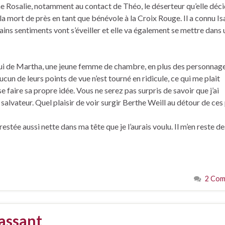
ne Rosalie, notamment au contact de Théo, le déserteur qu’elle déc
 la mort de près en tant que bénévole à la Croix Rouge. Il a connu Isa
tains sentiments vont s’éveiller et elle va également se mettre dans
lui de Martha, une jeune femme de chambre, en plus des personnag
ucun de leurs points de vue n’est tourné en ridicule, ce qui me plait
e faire sa propre idée. Vous ne serez pas surpris de savoir que j’ai
é salvateur. Quel plaisir de voir surgir Berthe Weill au détour de ces
tée aussi nette dans ma tête que je l’aurais voulu. Il m’en reste de
2 Com
assant