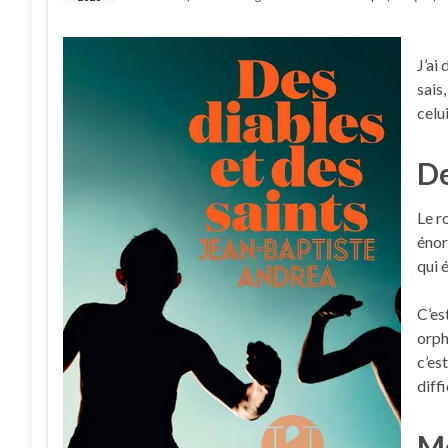
J’ai
sais
celui
De
Le r
énor
qui 
C’es
orph
c’es
diff
Mo