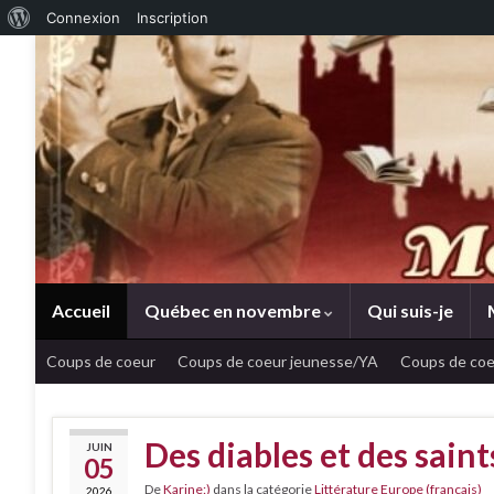
À propos de WordPress
Connexion
Inscription
Accueil
Québec en novembre
Qui suis-je
Coups de coeur
Coups de coeur jeunesse/YA
Coups de coe
Des diables et des sain
JUIN
05
De
Karine:)
dans la catégorie
Littérature Europe (français)
2026