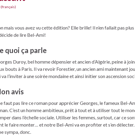
 (français)
n mais vous avez vu cette édition? Elle brille! Il n’en fallait pas plu
 décide de lire Bel-Ami!
e quoi ça parle
orges Duroy, bel homme dépensier et ancien d’Algérie, peine à join
ux bouts à Paris. Il va revoir Forestier, un ancien ami maintenant jou
 va l’inviter à une soirée mondaine et ainsi initier son ascension soci
on avis
 ne faut pas lire ce roman pour apprécier Georges, le fameux Bel-A
man. C’est un homme ambitieux, prêt à tout et à utiliser tout le mo
imper dans l’échelle sociale. Utiliser les femmes, surtout, car ce sont
nt le faire monter… et notre Bel-Ami va en profiter et s’en délecter.
pe sympa, donc.