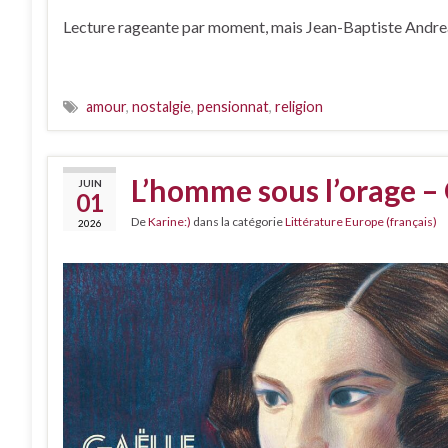
Lecture rageante par moment, mais Jean-Baptiste Andrea e
amour
,
nostalgie
,
pensionnat
,
religion
L’homme sous l’orage –
JUIN
01
De
Karine:)
dans la catégorie
Littérature Europe (français)
2026