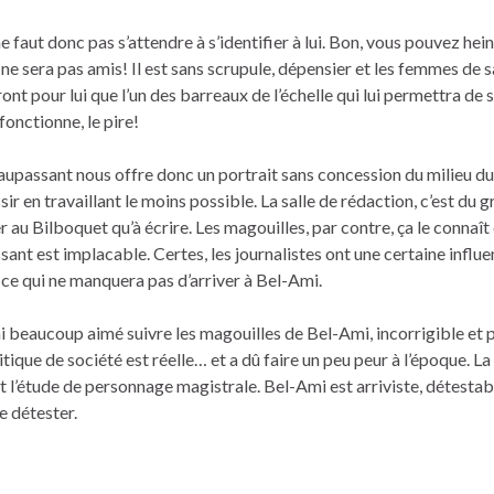
 ne faut donc pas s’attendre à s’identifier à lui. Bon, vous pouvez he
 ne sera pas amis! Il est sans scrupule, dépensier et les femmes de s
ont pour lui que l’un des barreaux de l’échelle qui lui permettra de s
fonctionne, le pire!
upassant nous offre donc un portrait sans concession du milieu du
r en travaillant le moins possible. La salle de rédaction, c’est du 
r au Bilboquet qu’à écrire. Les magouilles, par contre, ça le connaît 
ant est implacable. Certes, les journalistes ont une certaine influ
s, ce qui ne manquera pas d’arriver à Bel-Ami.
’ai beaucoup aimé suivre les magouilles de Bel-Ami, incorrigible et p
critique de société est réelle… et a dû faire un peu peur à l’époque. La
t l’étude de personnage magistrale. Bel-Ami est arriviste, détestab
e détester.