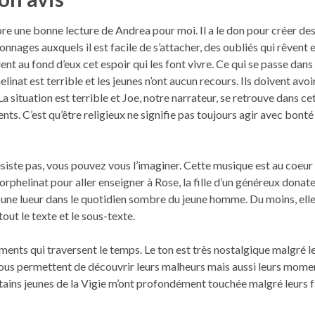
re une bonne lecture de Andrea pour moi. Il a le don pour créer de
onnages auxquels il est facile de s’attacher, des oubliés qui rêvent e
ent au fond d’eux cet espoir qui les font vivre. Ce qui se passe dans
elinat est terrible et les jeunes n’ont aucun recours. Ils doivent avoir 
La situation est terrible et Joe, notre narrateur, se retrouve dans ce
ts. C’est qu’être religieux ne signifie pas toujours agir avec bonté
siste pas, vous pouvez vous l’imaginer. Cette musique est au coeu
’orphelinat pour aller enseigner à Rose, la fille d’un généreux donate
te une lueur dans le quotidien sombre du jeune homme. Du moins, elle
out le texte et le sous-texte.
timents qui traversent le temps. Le ton est très nostalgique malgré l
nous permettent de découvrir leurs malheurs mais aussi leurs mome
ains jeunes de la Vigie m’ont profondément touchée malgré leurs fa