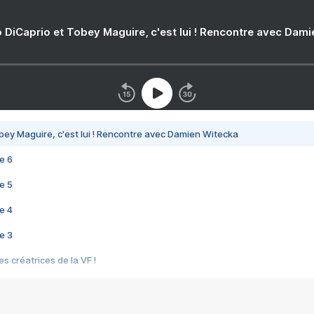
 DiCaprio et Tobey Maguire, c'est lui ! Rencontre avec Dam
bey Maguire, c'est lui ! Rencontre avec Damien Witecka
e 6
e 5
e 4
e 3
s créatrices de la VF !
e 2
e 1