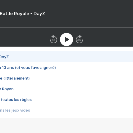
 Battle Royale - DayZ
 DayZ
 a 13 ans (et vous l'avez ignoré)
e (littéralement)
im Rayan
 toutes les règles
s les jeux vidéo
us choquant de Rockstar ? - Le scandale BULLY
e plus moche de Steam