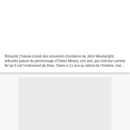
Résumé Chassé-croisé des souvenirs d’enfance de John Weelwright,
articulés autour du personnage d’Owen Meany, son ami, qui croit dur comme
fer qu’il est l’instrument de Dieu. Owen a 11 ans au début de l’histoire, mais
en paraît six. Personnage doté d’une...