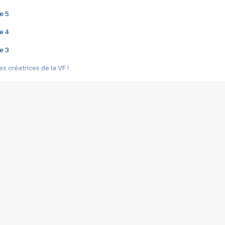
e 5
e 4
e 3
s créatrices de la VF !
e 2
e 1
e Mektoub My Love arrive enfin ! Rencontre avec Shaïn Boumedine et Sal
i : après Toni en famille
elle réalise le bouleversant Dites lui que je l'aime
ais ! Rencontre autour de Vie privée de Rebecca Zlotowski
 de Marguerite, Grave... Rencontre avec Ella Rumpf
 Les Rêveurs, un film intime sur la santé mentale