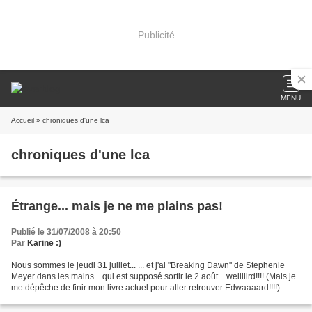
Publicité
MENU
Accueil
» chroniques d'une lca
chroniques d'une lca
Étrange... mais je ne me plains pas!
Publié le 31/07/2008 à 20:50
Par
Karine :)
Nous sommes le jeudi 31 juillet... ... et j'ai "Breaking Dawn" de Stephenie
Meyer dans les mains... qui est supposé sortir le 2 août... weiiiiird!!!! (Mais je
me dépêche de finir mon livre actuel pour aller retrouver Edwaaaard!!!!)