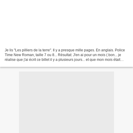
Je lis "Les pilliers de la terre". Il y a presque mille pages. En anglais. Police
Time New Roman, taille 7 ou 8... Résultat: J'en ai pour un mois ( bon... je
réalise que j'ai écrit ce billet il y a plusieurs jours... et que mon mois était
peut-être un...