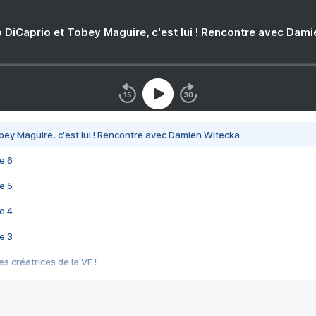
 DiCaprio et Tobey Maguire, c'est lui ! Rencontre avec Dam
bey Maguire, c'est lui ! Rencontre avec Damien Witecka
e 6
e 5
e 4
e 3
s créatrices de la VF !
e 2
e 1