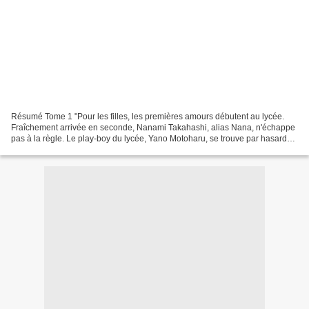
Résumé Tome 1 "Pour les filles, les premières amours débutent au lycée.
Fraîchement arrivée en seconde, Nanami Takahashi, alias Nana, n'échappe
pas à la règle. Le play-boy du lycée, Yano Motoharu, se trouve par hasard
dans la même classe que Nana. Alors...