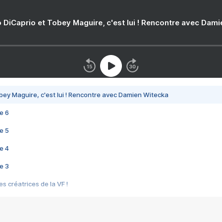
 DiCaprio et Tobey Maguire, c'est lui ! Rencontre avec Dam
bey Maguire, c'est lui ! Rencontre avec Damien Witecka
e 6
e 5
e 4
e 3
s créatrices de la VF !
e 2
e 1